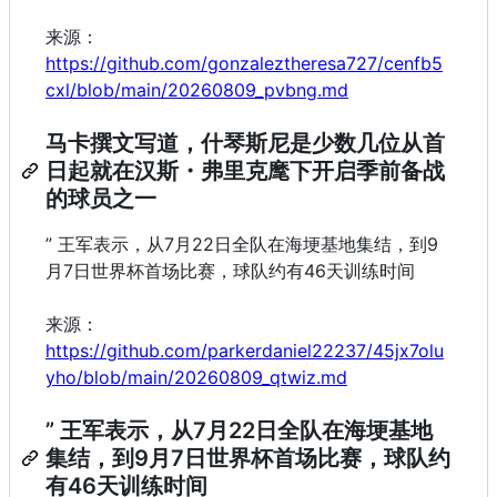
来源：
https://github.com/gonzaleztheresa727/cenfb5
cxl/blob/main/20260809_pvbng.md
马卡撰文写道，什琴斯尼是少数几位从首
日起就在汉斯・弗里克麾下开启季前备战
的球员之一
” 王军表示，从7月22日全队在海埂基地集结，到9
月7日世界杯首场比赛，球队约有46天训练时间
来源：
https://github.com/parkerdaniel22237/45jx7olu
yho/blob/main/20260809_qtwiz.md
” 王军表示，从7月22日全队在海埂基地
集结，到9月7日世界杯首场比赛，球队约
有46天训练时间