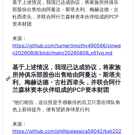
基于上述情况，我现已达成协议，将家族所持俱乐
部股份出售给由阿曼达・斯塔夫利、梅赫达德・古
杜西牵头，并联合阿什兰森林资本伙伴组成的PCP
资本财团
来源：
https://github.com/turnertimothy490566/xinwe
n202608t8/blob/main/20260809_x61vq.md
基于上述情况，我现已达成协议，将家族
所持俱乐部股份出售给由阿曼达・斯塔夫
利、梅赫达德・古杜西牵头，并联合阿什
兰森林资本伙伴组成的PCP资本财团
“他们相信，这位投篮手感极佳的后卫只需在球队角
色上获得提升，便有望跻身球星行列
来源：
https://github.com/phillipsjessica56042/keji202