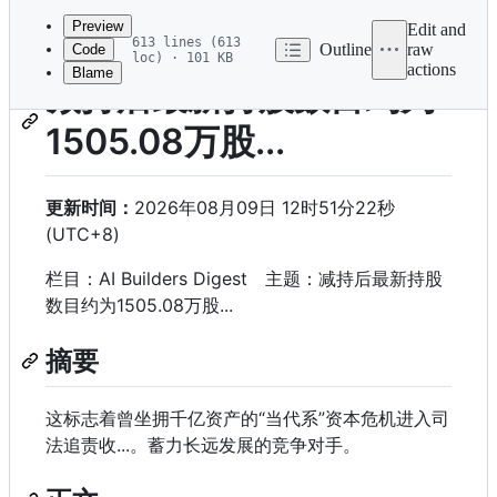
commit
Preview
Edit and
613 lines (613
Outline
raw
Code
loc) · 101 KB
actions
Blame
File
减持后最新持股数目约为
metadata
1505.08万股...
and
controls
更新时间：
2026年08月09日 12时51分22秒
(UTC+8)
栏目：AI Builders Digest 主题：减持后最新持股
数目约为1505.08万股...
摘要
这标志着曾坐拥千亿资产的“当代系”资本危机进入司
法追责收...。蓄力长远发展的竞争对手。