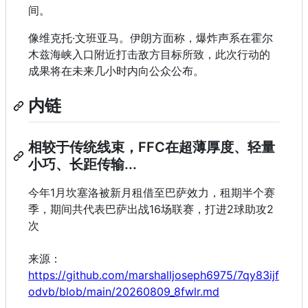
间。
像维克托·文班亚马。伊朗方面称，爆炸声系在霍尔
木兹海峡入口附近打击敌方目标所致，此次行动的
成果将在未来几小时内向公众公布。
内链
相较于传统线束，FFC在超薄厚度、轻量
小巧、长距传输...
今年1月坎塞洛被新月租借至巴萨效力，租期半个赛
季，期间共代表巴萨出战16场联赛，打进2球助攻2
次
来源：
https://github.com/marshalljoseph6975/7qy83ijf
odvb/blob/main/20260809_8fwlr.md