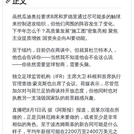
正文
虽然瓜迪奥拉要求B席和罗德里通过尽可能多的触球
来控制进攻组织，但他们周围的阵容发生了变化。
下半年怎么干？高质量发展“施工图”密集亮相 聚焦
主业提质增效 国资央企向AI要动能。
至于续约，目前仍在商谈中。但就算杜兰特本人，
他也会告诉你——当然我不知道他会不会这么说
——你依然需要篮球智商，需要头脑。
独立足球监管机构（IFR）主席大卫·科根和首席执行
官理查德·蒙克斯也出席了会议。荷媒表示，尽管范
加尔对与荷兰足协商谈持开放态度，但他同时也对
执教另一支顶级国家队的前景颇感兴趣。
直播吧8月1日讯 据《阿斯报》报道，居莱尔现在所
做的，正是贝林厄姆未来要做的，或者至少是非常
相似的角色。至于波杰姆斯基的新合同可能是什么
样子，平均年薪很可能在2200万至2400万美元之