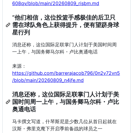
608qv/blob/main/20260809_risbm.md
“他们相信，这位投篮手感极佳的后卫只
需在球队角色上获得提升，便有望跻身球
星行列
消息还称，这位国际足联掌门人计划于美国时间周
一上午，与国务卿马尔科・卢比奥通电话
来源：
https://github.com/barrerajacob796/0n2v72vn5
/blob/main/20260809_n4jfe.md
消息还称，这位国际足联掌门人计划于美
国时间周一上午，与国务卿马尔科・卢比
奥通电话
马卡撰文写道，什琴斯尼是少数几位从首日起就在
汉斯・弗里克麾下开启季前备战的球员之一